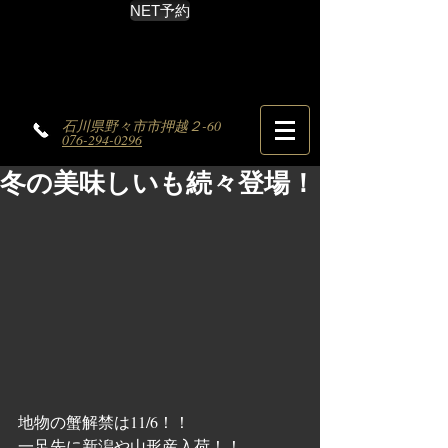
NET予約
石川県野々市市押越２-60
076-294-0296
冬の美味しいも続々登場！
地物の蟹解禁は11/6！！
一足先に新潟や山形産入荷！！