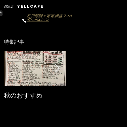
姉妹店 YELLCAFE
約
石川県野々市市押越２-60
076-294-0296
特集記事
秋のおすすめ
【営業時間変更のお
知らせ】