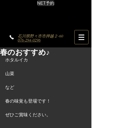
NET予約
石川県野々市市押越２-60
076-294-0296
春のおすすめ♪
ホタルイカ
山菜
など
春の味覚も登場です！
ぜひご賞味ください。