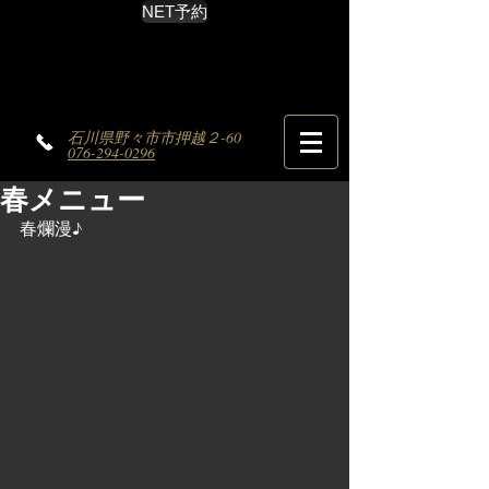
NET予約
石川県野々市市押越２-60
076-294-0296
春メニュー
春爛漫♪