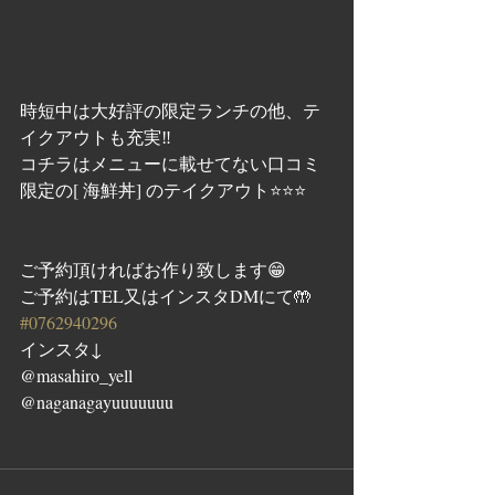
時短中は大好評の限定ランチの他、テ
イクアウトも充実‼️
コチラはメニューに載せてない口コミ
限定の[ 海鮮丼] のテイクアウト⭐️⭐️⭐️
ご予約頂ければお作り致します😁
ご予約はTEL又はインスタDMにて🤲
#0762940296
インスタ↓
@masahiro_yell
@naganagayuuuuuuu