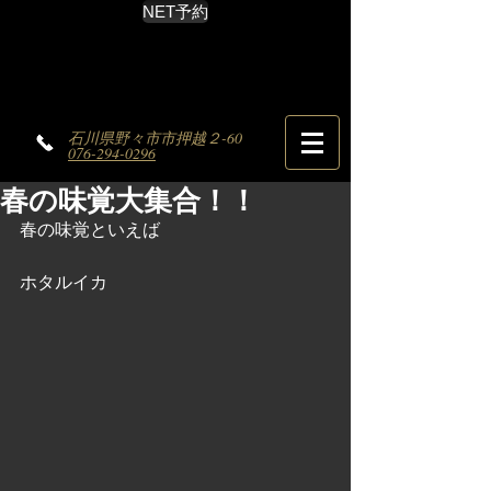
NET予約
石川県野々市市押越２-60
076-294-0296
春の味覚大集合！！
春の味覚といえば
ホタルイカ