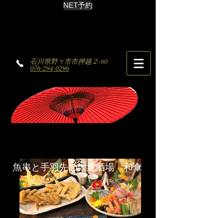
NET予約
石川県野々市市押越２-60
076-294-0296
魚串と手羽先の大衆酒場 和傘