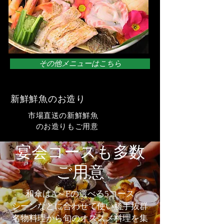
その他メニューはこちら
​新鮮鮮魚のお造り
市場直送の新鮮鮮魚
のお造りもご用意
​宴会コースも多数
ご用意
和傘はA～Eの選べる5コース
シーンなどに合わせて使い勝手抜群
名物料理から旬のオススメ料理を集