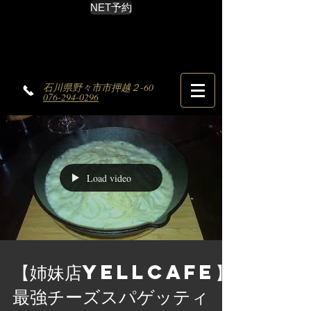
NET予約
石川県野々市市押越２-60
076-294-0296
Load video
【姉妹店YELLCAFE】
最強チーズスパゲッティ