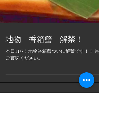
地物 香箱蟹 解禁！
本日11/7！地物香箱蟹ついに解禁です！！ 是非
ご賞味ください。