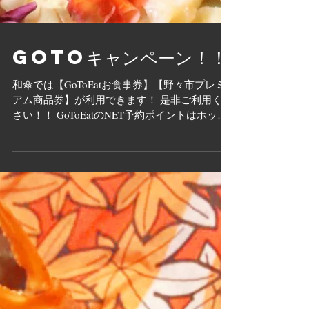
GoTOキャンペーン！！
和傘では【GoToEatお食事券】【野々市プレミ
アム商品券】が利用できます！ 是非ご利用くだ
さい！！ GoToEatのNET予約ポイントはホット
ペッパーが対象となります。 ご予約お待ちして
おります♪ また和傘の季節限定人気コース！鍋
コースはいかがですか？？...