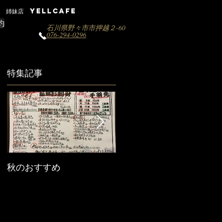
姉妹店 YELLCAFE
約
石川県野々市市押越２-60
076-294-0296
特集記事
秋のおすすめ
【営業時間変更のお知ら
せ】