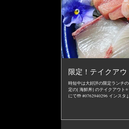
限定！テイクアウ
時短中は大好評の限定ランチの
定の[ 海鮮丼] のテイクアウト⭐
にて🤲 #0762940296 インスタ↓.