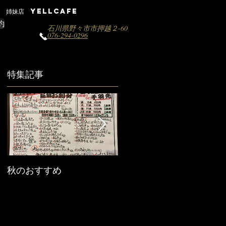
姉妹店 YELLCAFE
約
石川県野々市市押越２-60
076-294-0296
特集記事
秋のおすすめ
【営業時間変更のお知ら
せ】