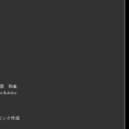
酒屋　和傘
＆dolce
リンク作成