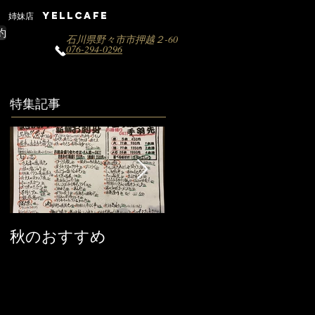
姉妹店 YELLCAFE
約
石川県野々市市押越２-60
076-294-0296
特集記事
秋のおすすめ
【営業時間変更のお
知らせ】