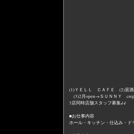
(1)ＹＥＬＬ　ＣＡＦＥ　(2)居
　(3)2月open→ＳＵＮＮＹ　crepe
3店同時店舗スタッフ募集♪♪
■お仕事内容
ホール・キッチン・仕込み・ド