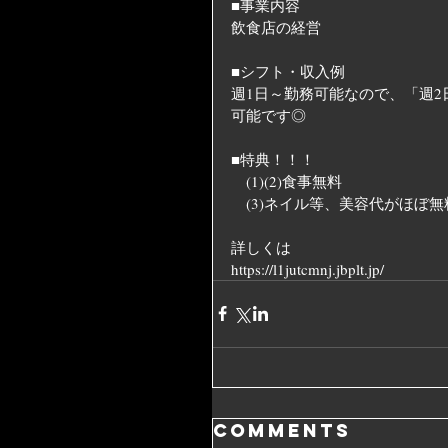
■事業内容
飲食店の経営　
■シフト・収入例
週1日～勤務可能なので、「週2日
可能です◎
■特典！！！
　(1)(2)食事無料
　(3)ネイル等、美容代がほぼ
詳しくは
https://l1jutcmnj.jbplt.jp/
Comments